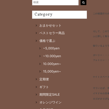
Category
この頃流行り
おまかせセット
そして、この
ベストセラー商品
ふと詳しく知
価格で選ぶ
似ているよう
~5,000yen
ガーリー・・
~10.000yen
フェミニン・
10.000yen~
15,000yen~
ケイトスペー
定期便
ギフト
そういえば、
イマドキの日
期間限定SALE
ロゴがさりげ
オレンジワイン