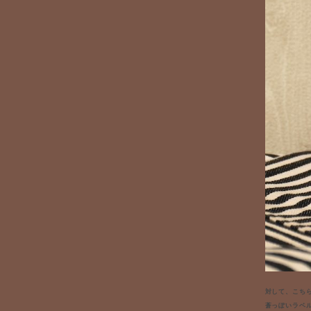
対して、こち
蒼っぽいラベ