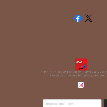
〒116-0001 東京都荒川区町屋1丁目2番7号ヴェル
E-mail：
xoticwines.info@tokyomeister