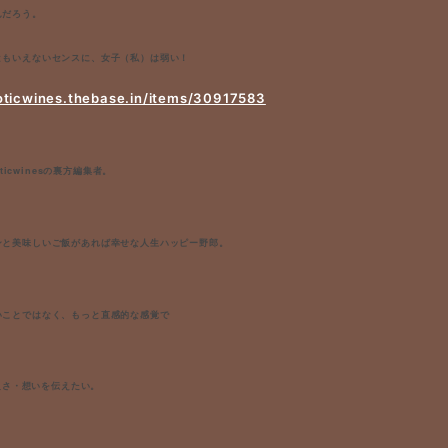
んだろう。
ともいえないセンスに、女子（私）は弱い！
xoticwines.thebase.in/items/30917583
xoticwinesの裏方編集者。
ンと美味しいご飯があれば幸せな人生ハッピー野郎。
いことではなく、もっと直感的な感覚で
yの良さ・想いを伝えたい。