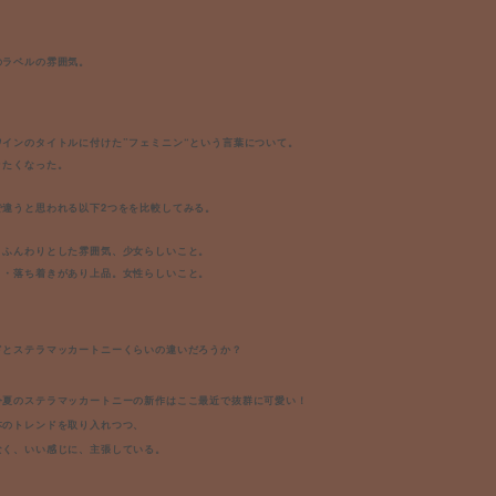
のラベルの雰囲気。
ワインのタイトルに付けた
”フェミニン“という言葉について。
りたくなった
。
で違うと思われる以下2つをを比較してみる。
・ふんわりとした雰囲気、少女らしいこと。
・・落ち着きがあり上品。女性らしいこと。
ドとステラマッカートニーくらいの違いだろうか？
今夏のステラマッカートニーの新作はここ最近で抜群に可愛い！
本のトレンドを取り入れつつ、
なく、いい感じに、主張している。