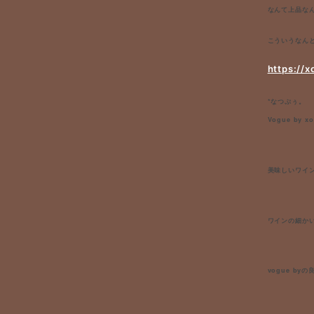
なんて上品な
こういうなん
https://
*なつぷぅ。
Vogue by 
美味しいワイ
ワインの細か
vogue b