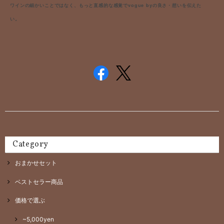
ワインの細かいことではなく、もっと直感的な感覚で
vogue byの良さ・想いを伝えた
い。
Category
おまかせセット
ベストセラー商品
価格で選ぶ
~5,000yen