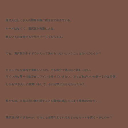
現代人はたくさんの情報や物に囲まれて生きている。
ルールはなくて、選択肢が無限にある。
欲しいものは何でもデリバリーしてもらえる。
でも、選択肢が多すぎてかえって決められないということはないだろうか？
カジュアルな価格で美味しいもの。
でも自分で選ぶほど詳しくない。
ワイン持ち寄りの飲み会にワインを持っていきたい。でもどれがいいか調べるのは面倒。
しかも12本入りの箱買いをして、それが気に入らなかったら？
私たちは、本当に良い物を探すことを面倒に感じてしまう世代なのかも。
選択肢が多すぎるのか、それとも全部叶えられるおまかせセットを買うべきなのか？