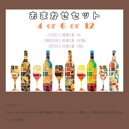
*なつぷぅ。
Vogue by xoticwinesの裏方編集者。
美味しいワインと美味しいご飯があれば幸せな人生
ハッピー野郎。