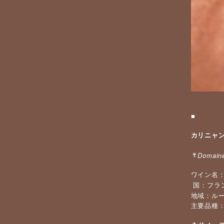
■
カリニャ
🍷
Domaine
ワイン名
国：フラ
地域：ル
主要品種