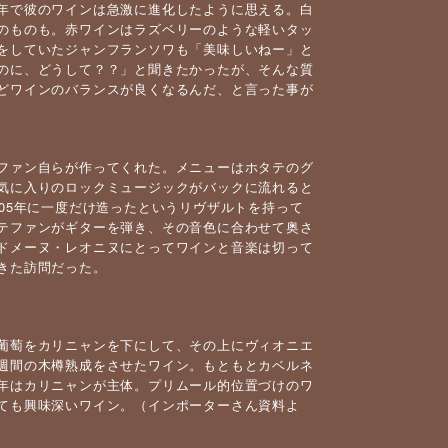
年で彼のワインは急激に進化したように思える。白
のものも。赤ワインはラズベリーのような軽いタッ
をしていたジャンフランソワも「美味しいねー」と
のに、どうして？？」と聞きたかったが、そんな質
どワインのバランスが良くなるんだ、と言った事が
ファン自らが作ってくれた。メニューはホタテのグ
気に入りのロックミュージックがバックに流れると
05年に一度だけ造ったというリヴザルトを持って
テファンがギターを弾き、その音色に合わせて奥さ
ドメーヌ・レオニヌにとってワインと音楽は切って
きた訪問だった。
葡萄をカリニャンを下にして、その上にヴィオニエ
週間の木樽熟成をさせたワイン。もともとカベルネ
年はカリニャンが主体。プリムール的位置づけのワ
ても興味深いワイン。（インポーターさん資料よ