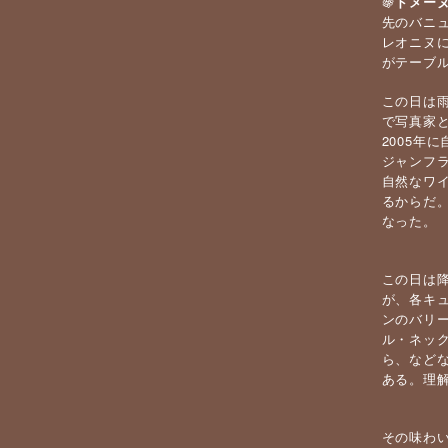
🍇
ドメー
先のバニ
レオニヌ
がテーブ
この日は雨
で写真家
2005
ジャンフ
自然なワ
るからだ
なった。
この日は
が、各キ
ンのバリ
ル・ネッ
ら、など
ある。理
その味わ