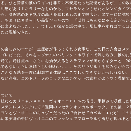
ある。ひと昔前の彼のワインは非常に不安定だった記憶があるが、この数
透明感がありミネラリーなものから、マセラシオンさせたオレンジタイプ
から、凝縮感のある熟度の高さを感じるものまで幅広い。隣で一緒に試飲
た。あまりに素晴らしい品質だったので、「以前はあんなに不安定だった
がに出来なかった。。。でもふと彼が会話の中で、畑仕事をすればするほ
えだと理解できた。
問の楽しみの一つが、生産者が作ってくれる食事だ。この日の夕食はステ
ンゴレだった。それをマグナムのバリック・ホワイトで流し込み、彼のお
の時間。時は流れ、さらにお酒が入るとステファンが奥からギターと、20
現できないくらい素晴らしい味わい。。。そのリヴザルトを飲みながらス
。こんな五感を一度に刺激する体験はここでしかできないかもしれない。
せない存在。このドメーヌのロックなエチケットの意味がようやく理解で
について
に植わるカリニャン４０％、ヴィオニエ６０％の構成。手摘みで収穫した
、ステンレスタンクにて２週間のマセラシオンカルボニック。その後、２
ニヨンとヴィオニエのキュヴェだったので合わせてカベルニエだが、この
赤い果実味の中にヴィオニエのフレッシュでフローラルな香りが現れると