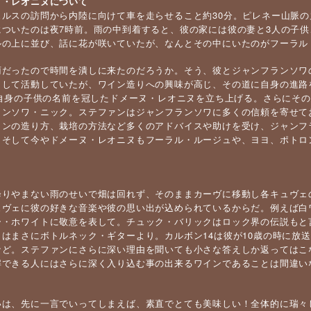
ヌ・レオニヌについて
ュルスの訪問から内陸に向けて車を走らせること約30分。ピレネー山脈
についたのは夜7時前。雨の中到着すると、彼の家には彼の妻と3人の子
ルの上に並び、話に花が咲いていたが、なんとその中にいたのがフーラル
だったので時間を潰しに来たのだろうか。そう、彼とジャンフランソワの関係は
として活動していたが、ワイン造りへの興味が高じ、その道に自身の進路
年に自身の子供の名前を冠したドメーヌ・レオニヌを立ち上げる。さらにそ
ランソワ・ニック。ステファンはジャンフランソワに多くの信頼を寄せて
インの造り方、栽培の方法など多くのアドバイスや助けを受け、ジャンフ
。そして今やドメーヌ・レオニヌもフーラル・ルージュや、ヨヨ、ポトロ
降りやまない雨のせいで畑は回れず、そのままカーヴに移動し各キュヴェ
ュヴェに彼の好きな音楽や彼の思い出が込められているからだ。例えば白ワ
ー・ホワイトに敬意を表して。チュック・バリックはロック界の伝説もと
クはまさにボトルネック・ギターより。カルボン14は彼が10歳の時に放
など。ステファンにさらに深い理由を聞いても小さな答えしか返ってはこ
解できる人にはさらに深く入り込む事の出来るワインであることは間違い
いは、先に一言でいってしまえば、素直でとても美味しい！全体的に瑞々