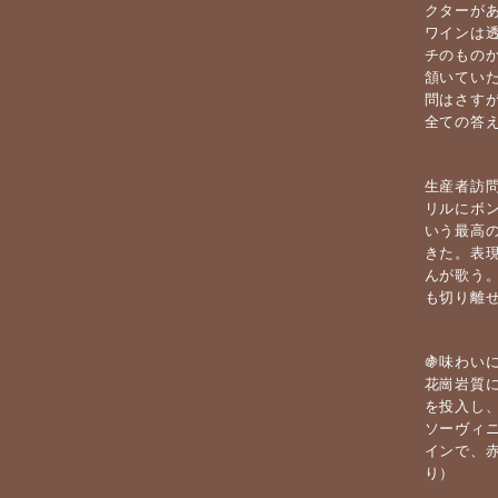
クターが
ワインは
チのもの
頷いてい
問はさす
全ての答
生産者訪
リルにボ
いう最高
きた。表
んが歌う
も切り離
🍇味わい
花崗岩質
を投入し
ソーヴィ
インで、
り）