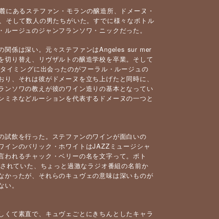
の麓にあるステファン・モランの醸造所、ドメーヌ・
供、そして数人の男たちがいた。すでに様々なボトル
・ルージュのジャンフランソワ・ニックだった。
深い。元々ステファンはAngeles sur mer
を切り替え、リヴザルトの醸造学校を卒業。そして
のタイミングに出会ったのがフーラル・ルージュの
おり、それは彼がドメーヌを立ち上げたと同時に、
ランソワの教えが彼のワイン造りの基本となってい
ンミネなどルーションを代表するドメーヌの一つと
の試飲を行った。ステファンのワインが面白いの
インのバリック・ホワイトはJAZZミュージシャ
言われるチャック・ベリーの名を文字って。ボト
送されていた、ちょっと過激なラジオ番組の名前か
なかったが、それらのキュヴェの意味は深いものが
ない。
しくて素直で、キュヴェごとにきちんとしたキャラ