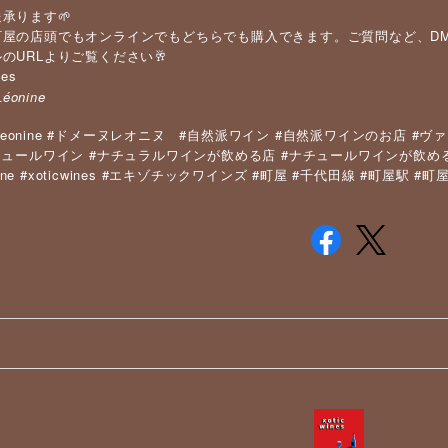
承ります🌱
町屋の店頭でもオンラインでもどちらでも購入できます。ご質問など、D
のURLよりご覧ください🥂
nes
Léonine
eonine #
#
#
#
ドメーヌレオニヌ
自然派ワイン
自然派ワインのお店
ヴァ
#
#
チュールワイン
ナチュラルワインが飲める店
ナチュールワインが飲め
ine #xoticwines #
#
#
#
#
エキゾチックワインズ
町屋
千代田線
町屋駅
町