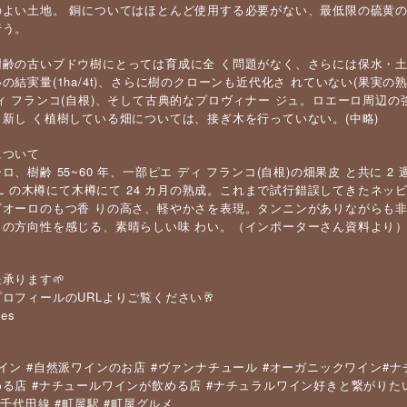
よい土地。 銅についてはほとんど使用する必要がない、最低限の硫黄
行う。
樹齢の古いブドウ樹にとっては育成に全 く問題がなく、さらには保水・土
の結実量(1ha/4t)、さらに樹のクローンも近代化さ れていない(果実の
ディ フランコ(自根)、そして古典的なプロヴィナー ジュ。ロエーロ周
新し く植樹している畑については、接ぎ木を行っていない。(中略)
について
ーロ、樹齢 55~60 年、一部ピエ ディ フランコ(自根)の畑果皮 と共に
000L の木樽にて木樽にて 24 カ月の熟成。これまで試行錯誤してきたネッヒ
゙オーロのもつ香 りの高さ、軽やかさを表現。タンニンがありながらも非
の方向性を感じる、素晴らしい味 わい。（インポーターさん資料より
承ります🌱
ロフィールのURLよりご覧ください🥂
nes
#
#
#
#
イン
自然派ワインのお店
ヴァンナチュール
オーガニックワイン
ナ
#
#
める店
ナチュールワインが飲める店
ナチュラルワイン好きと繋がりた
#
#
#
千代田線
町屋駅
町屋グルメ