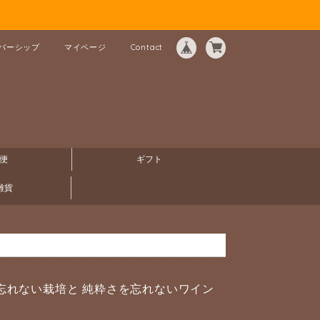
バーシップ
マイページ
Contact
便
ギフト
雑貨
忘れない栽培と 純粋さを忘れないワイン