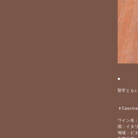
■
堅牢とも
🍷Casci
ワイン名：Cas
国：イタ
地域：ピ