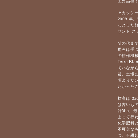
主要品種；
🍷カッシ
2008 
っとした好
サント ス
父の代まて
周囲は手つ
の耕作機械
Terre 
ていなが
齢、土壌に
頃よりサ
たかったこ
標高は 3
は古いものて
計3ha。
よって行わ
化学肥料
不可欠なも
つ、不耕起