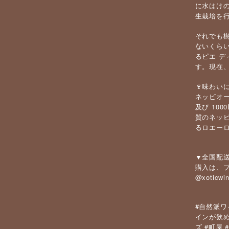
に水はけの
生栽培を
それでも
ないくらい
るピエ 
す。現在、
🍷味わい
ネッビオ
及び 1
質のネッヒ
るロエーロ
▼全国配送
購入は、プ
@xoticwi
#
自然派ワ
インが飲
#
ズ
町屋