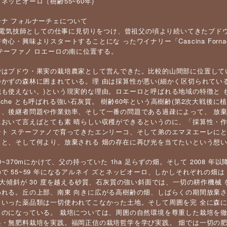
ネッビオーロ（樹齢55~60年)
ーナ フォルナーチェについて
年、電気技師としての仕事に見切りをつけ、曾祖父の頃より続いてきたブドウ
奇心・興味よりスタートすることにな ったワイナリー「Cascina For
テーファノ ロエーロの南に位置する。
゙はブドウ・果実の栽培農家として営んできた。比較的山間部に位置し
かずの森林に囲まれている。理 由は採算性が悪い(細かく区切られてい
も使えない。)という現実的な理由。ロエーロと呼ばれる地域の特徴と
Bianche とも呼ばれる強い石灰質。 樹齢60年という高樹齢(第2次大戦後
ら、後継者問題や作業効率、そして一番の問題である過疎によって、 放
おいて言えばとても素 晴らしい収穫ができるというのに、「採算性
ント ステーファノで育ってきたエンリーコ、そして弟のエマヌエーレに
と、そして何より、放棄される 畑の存在に再び光を当てたいという想い
20~370mにかけて、父の持っていた 1ha 足らずの畑。そして 2008
゙ 55~59 年になるアルネイ ズとネッビオーロ、しかしそれぞれの畑は 0.1
最大傾斜が 30 度を越える砂質、石灰質の強い斜面では、一切の耕作機械 を
れる。丘の上部、南東 向きに広がる高樹齢の畑、しばらくの期間放棄され
といった薬品類は一切使われてこなかった土地。そして周囲を完 全に森
のになっている。 栽培については、周囲の自然環境を尊重した栽培を徹底
・無肥料栽培を実践。福岡正信の栽培哲学を学び実践。 畑では一切