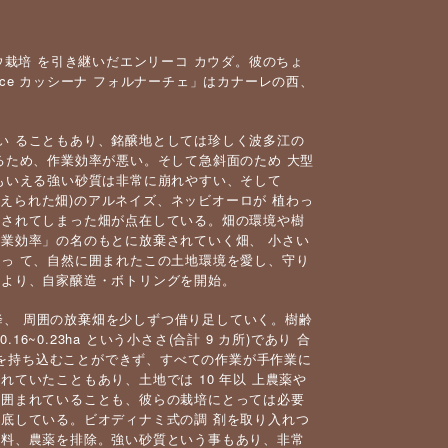
栽培 を引き継いだエンリーコ カウダ。彼のちょ
nace カッシーナ フォルナーチェ」はカナーレの西、
てい ることもあり、銘醸地としては珍しく波多江の
るため、作業効率が悪い。そして急斜面のため 大型
 もいえる強い砂質は非常に崩れやすい、そして
に植えられた畑)のアルネイズ、ネッビオーロが 植わっ
棄されてしまった畑が点在している。畑の環境や樹
・作業効率」の名のもとに放棄されていく畑、 小さい
とっ て、自然に囲まれたこの土地環境を愛し、守り
より、自家醸造・ボトリングを開始。
 年以降、 周囲の放棄畑を少しずつ借り足していく。樹齢
6~0.23ha という小ささ(合計 9 カ所)であり 合
持ち込むことができず、すべての作業が手作業に
ていたこともあり、土地では 10 年以 上農薬や
に囲まれていることも、彼らの栽培にとっては必要
している。ビオディナミ式の調 剤を取り入れつ
の肥料、農薬を排除。強い砂質という事もあり、非常