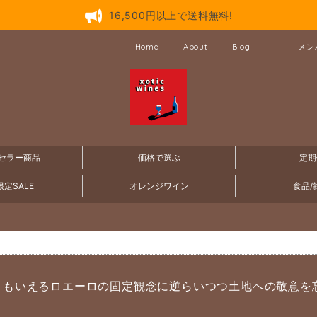
16,500円以上で送料無料!
Home
About
Blog
メン
セラー商品
価格で選ぶ
定期
定SALE
オレンジワイン
食品/
ともいえるロエーロの固定観念に逆らいつつ土地への敬意を