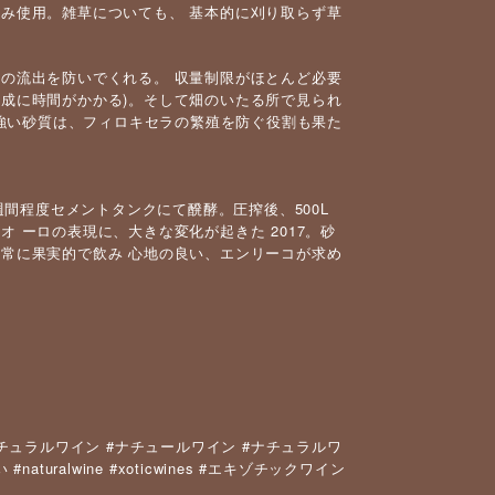
のみ使用。雑草についても、 基本的に刈り取らず草
の流出を防いでくれる。 収量制限がほとんど必要
熟成に時間がかかる)。そして畑のいたる所で見られ
辺の強い砂質は、フィロキセラの繁殖を防ぐ役割も果た
 2 週間程度セメントタンクにて醗酵。圧搾後、500L
゙オ ーロの表現に、大きな変化が起きた 2017。砂
常に果実的で飲み 心地の良い、エンリーコが求め
）
#
#
チュラルワイン
ナチュールワイン
ナチュラルワ
#naturalwine #xoticwines #
い
エキゾチックワイン