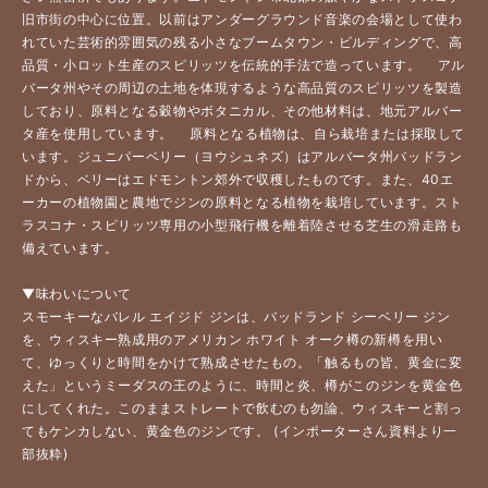
旧市街の中心に位置。以前はアンダーグラウンド音楽の会場として使わ
れていた芸術的雰囲気の残る小さなブームタウン・ビルディングで、高
品質・小ロット生産のスピリッツを伝統的手法で造っています。 アル
バータ州やその周辺の土地を体現するような高品質のスピリッツを製造
しており、原料となる穀物やボタニカル、その他材料は、地元アルバー
タ産を使用しています。 原料となる植物は、自ら栽培または採取して
います。ジュニパーベリー（ヨウシュネズ）はアルバータ州バッドラン
ドから、ベリーはエドモントン郊外で収穫したものです。また、40エ
ーカーの植物園と農地でジンの原料となる植物を栽培しています。スト
ラスコナ・スピリッツ専用の小型飛行機を離着陸させる芝生の滑走路も
備えています。
▼味わいについて
スモーキーなバレル エイジド ジンは、バッドランド シーベリー ジン
を、ウィスキー熟成用のアメリカン ホワイト オーク樽の新樽を用い
て、ゆっくりと時間をかけて熟成させたもの。「触るもの皆、黄金に変
えた」というミーダスの王のように、時間と炎、樽がこのジンを黄金色
にしてくれた。このままストレートで飲むのも勿論、ウィスキーと割っ
てもケンカしない、黄金色のジンです。 (インポーターさん資料より一
部抜粋)