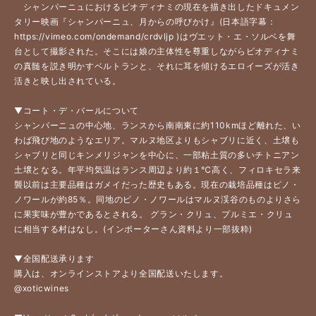
　シャンパーニュにおけるビオディナミの現在を描き出したドキュメン
タリー映画『シャンパーニュ、月からの呼びかけ』(日本語字幕：
https://vimeo.com/ondemand/crdvljp )はヴエット・エ・ソルベを舞
台として撮影された。そこには娘の主体性を尊重しながらビオディナミ
の真髄を説き明かすベルトランと、それに耳を傾けるエロイーズが活き
活きと映し出されている。
▼コート・デ・バールについて
シャンパーニュの中心地、ランスから南南東に約110kmほど離れた、い
わば飛び地のようなエリア。マルヌ地区よりもシャブリに近く、土壌も
シャブリと同じキンメリジャンを中心に、一部粘土質の多いチトニアン
土壌となる。年平均気温はランス周辺より約１℃高く、フィロキセラ来
襲以前は主要品種はガメイだった歴史もある。現在の栽培品種はピノ・
ノワールが約85％。同地のピノ・ノワールはマルヌ渓谷のものよりさら
に果実味が豊かであるとされる。 グラン・クリュ、プルミエ・クリュ
に相当する村はなし。(インポーターさん資料より一部抜粋) 
▼全国配送承ります
購入は、オンラインストアより全国配送いたします。
@xoticwines