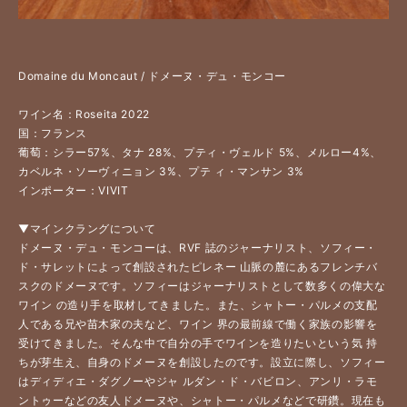
Domaine du Moncaut / ドメーヌ・デュ・モンコー 
ワイン名：Roseita 2022 
国：フランス
葡萄：シラー57%、タナ 28%、プティ・ヴェルド 5%、メルロー4%、
カベルネ・ソーヴィニョン 3%、プテ ィ・マンサン 3% 
インポーター：VIVIT
▼マインクラングについて
ドメーヌ・デュ・モンコーは、RVF 誌のジャーナリスト、ソフィー・
ド・サレットによって創設されたピレネー 山脈の麓にあるフレンチバ
スクのドメーヌです。ソフィーはジャーナリストとして数多くの偉大な
ワイン の造り手を取材してきました。また、シャトー・パルメの支配
人である兄や苗木家の夫など、ワイン 界の最前線で働く家族の影響を
受けてきました。そんな中で自分の手でワインを造りたいという気 持
ちが芽生え、自身のドメーヌを創設したのです。設立に際し、ソフィー
はディディエ・ダグノーやジャ ルダン・ド・バビロン、アンリ・ラモ
ントゥーなどの友人ドメーヌや、シャトー・パルメなどで研鑽。現在も 