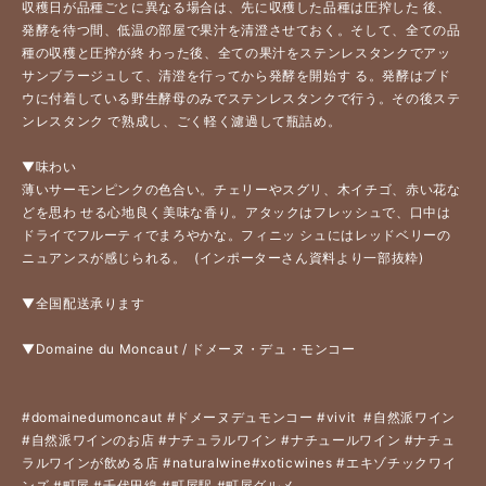
収穫日が品種ごとに異なる場合は、先に収穫した品種は圧搾した 後、
発酵を待つ間、低温の部屋で果汁を清澄させておく。そして、全ての品
種の収穫と圧搾が終 わった後、全ての果汁をステンレスタンクでアッ
サンブラージュして、清澄を行ってから発酵を開始す る。発酵はブド
ウに付着している野生酵母のみでステンレスタンクで行う。その後ステ
ンレスタンク で熟成し、ごく軽く濾過して瓶詰め。
▼味わい
薄いサーモンピンクの色合い。チェリーやスグリ、木イチゴ、赤い花な
どを思わ せる心地良く美味な香り。アタックはフレッシュで、口中は
ドライでフルーティでまろやかな。フィニッ シュにはレッドベリーの
ニュアンスが感じられる。  (インポーターさん資料より一部抜粋) 
▼全国配送承ります
▼Domaine du Moncaut / ドメーヌ・デュ・モンコー 
#domainedumoncaut
#ドメーヌデュモンコー
#vivit
#自然派ワイン
#自然派ワインのお店
#ナチュラルワイン
#ナチュールワイン
#ナチュ
ラルワインが飲める店
#naturalwine
#xoticwines
#エキゾチックワイ
ンズ
#町屋
#千代田線
#町屋駅
#町屋グルメ