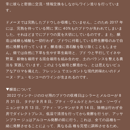
常に彼らと密接に交流・情報交換をしながらワイン造りを行っていま
す。 
ドメーヌでは完熟したブドウしか収穫していません。このため 2017 年
には、完熟を待っている間に 実に 40%ものブドウが失われてしまいま
した。それほどまでにブドウの質を大切にしているのです。ま た、醸
造は補糖も補酸も一切行わず、ブドウに付着している野生酵母のみで自
然に発酵を行って います。醸造後に酒石酸を取り除くこともしませ
ん。畑では自然に下草を生やす草生栽培と、ブド ウと平行してイネや
野菜、穀物を栽培する混合栽培を組み合わせ、土のバランスを整える農
法を 実践しています。このような栽培と醸造から、
とは思えないピュ
アなアロマを備えた、フレッシュ でエレガントな現代的味わいのドメ
ーヌ・デュ・モンコーのワインが生まれるのです。 
▼醸造について
 2022 ヴィンテ-ジのロゼ用のブドウの収穫日はシラーとメルローが 8 
月 31 日。 タナが 9 月 8 日。プティ・ヴェルドとカベルネ・ソーヴィ
ニョンが 9 月 13 日。プティ・マンサンが 9 月 14 日。除梗は行わず全
房でダイレクトプレス。低温で清澄を行ってから発酵を行うが、アッサ
ンブラー ジュはアルコール発酵の前に行う。これは、全ての品種を一
緒に発酵させることによって、異なる品 種を完璧に調和させるため。