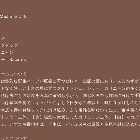
 Maziere C18
ンス
ングドッグ
リニャン
：Racines
エールについて
村は多彩な野生ハーブが旺盛に育つピレネー山脈の麓にあり、人口わずか1
もなく険しい山道の奥に育つグルナッシュ、シラー、カリニャンの多くは、1
収穫は房ごとの熟度を入念に確認しながら、同じ区画でも数回に分けて手
ョンは基本全房で、キュヴェにより２日から半年以上、時に９ヶ月もの期
の果皮を赤の発酵タンクに漬け込み、より複雑な味わいを生む。全４種の
青】シラー主体、【赤】塩気を大切にしたカリニャン主体、【白】マカブ
ョン。いずれも目指すは、「南仏、パデルヌ村の風景と空気を封じ込めた
ドックについて