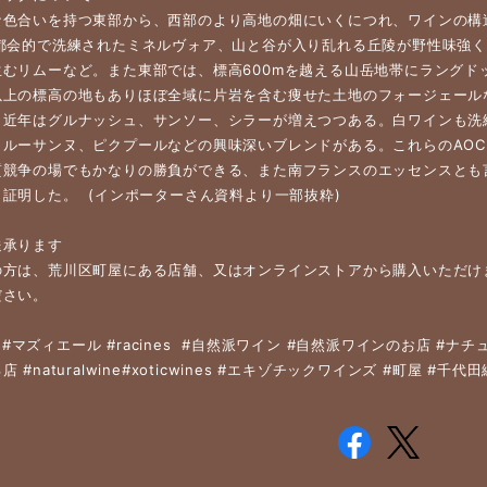
な色合いを持つ東部から、西部のより高地の畑にいくにつれ、ワインの構
、都会的で洗練されたミネルヴォア、山と谷が入り乱れる丘陵が野性味強
生むリムーなど。また東部では、標高600mを越える山岳地帯にラングド
以上の標高の地もありほぼ全域に片岩を含む痩せた土地のフォージェール
。近年はグルナッシュ、サンソー、シラーが増えつつある。白ワインも洗
、ルーサンヌ、ピクプールなどの興味深いブレンドがある。これらのAO
質競争の場でもかなりの勝負ができる、また南フランスのエッセンスとも
証明した。 (インポーターさん資料より一部抜粋)
送承ります
の方は、荒川区町屋にある店舗、又はオンラインストアから購入いただけ
ださい。
ere #マズィエール #racines #自然派ワイン #自然派ワインのお店 
 #naturalwine#xoticwines #エキゾチックワインズ #町屋 #千