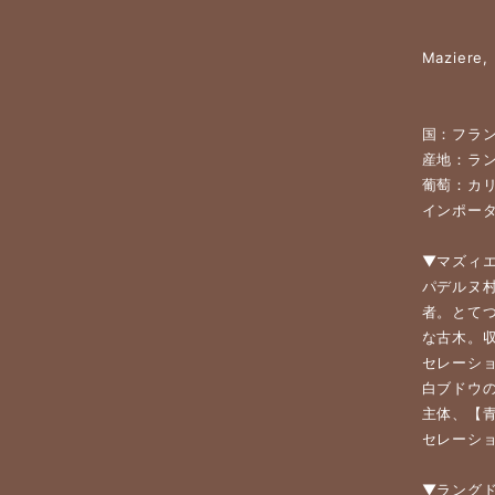
Maziere,
国：フラ
産地：ラ
葡萄：カ
インポーター
▼マズィ
パデルヌ
者。とてつ
な古木。
セレーシ
白ブドウ
主体、【
セレーシ
▼ラング