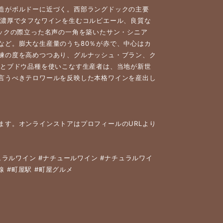
造がボルドーに近づく。西部ラングドックの主要
く濃厚でタフなワインを生むコルビエール、良質な
ックの際立った名声の一角を築いたサン・シニア
など。膨大な生産量のうち80％が赤で、中心はカ
練の度を高めつつあり、グルナッシュ・ブラン、ク
Cとブドウ品種を使いこなす生産者は、当地が新世
言うべきテロワールを反映した本格ワインを産出し
ます。オンラインストアはプロフィールのURLより
#ナチュラルワイン #ナチュールワイン #ナチュラルワイ
代田線 #町屋駅 #町屋グルメ