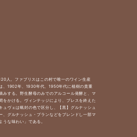
20人。ファブリスはこの村で唯一のワイン生産
902年、1930年代、1950年代に植樹の貴重
摘みする。野生酵母のみでのアルコール発酵と、マ
間をかける。ヴィンテッジにより、プレスを終えた
キュヴェは蝋封の色で区分し、【黒】グルナッシュ
ー、グルナッシュ・ブランなどをブレンドし一部マ
ような味わい」である。