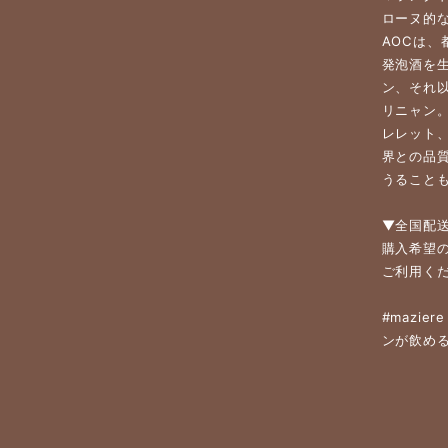
ローヌ的
AOCは
発泡酒を
ン、それ
リニャン
レレット
界との品
うることも
▼全国配
購入希望
ご利用く
#mazi
ンが飲める店