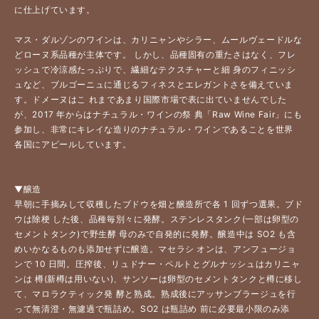
に仕上げています。 
マス・ダルゾンのワインは、カリニャンやシラー、ムールヴェードルな
どローヌ系品種が主体です。 しかし、品種固有の重たさはなく、フレ
ッシュで冷涼感たっぷりで、繊細なテクスチャーと細 身のフィニッシ
ュなど、ブルゴーニュに通じるフィネスとエレガントさを備えていま
す。ドメーヌはこ れまであまり国際市場で表に出ていませんでした
が、2017 年からはナチュラル・ワインの祭 典「Raw Wine Fair」にも
参加し、非常にキレイな造りのナチュラル・ワインであることを世界 
各国にアピールしています。 
▼醸造
早朝に手摘みして収穫したブドウを畑と醸造所で各 1 回ずつ選果。ブド
ウは除梗 した後、品種毎別々に発酵。ステンレスタンク(一部は卵型の
セメントタンク)で野生酵 母のみで自発的に発酵。醸造中は SO2 も含
めいかなるものも添加せずに醸造。マセラシ オンは、アンフュージョ
ンで 10 日間。圧搾後、リュドナー・ペルトとグルナッシュはカリニャ
ンは 樽(新樽は用いない)、サンソーは卵型のセメントタンクと樽に移し
て、マロラクティック発 酵と熟成。熟成後にアッサンブラージュを行
って無清澄・無濾過で瓶詰め。SO2 は瓶詰め 前に必要最小限のみ添