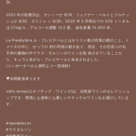
加。 
2022 年の収穫日は、サンソーが 9/19、リュドナー・ペルトとグルナッ
シュが 9/20、カリニャ ン 9/30。2023 年 5 月時点での SO2 トータル
は 27mg /L。アルコール度数 12.5 度。 総生産量 10,000 本。 
Le Presbytère ル・プレビテールとはキリスト教の司祭の館のこと。ド
メーヌの中に、かっての 村の司祭の館があり、現在、その石造りの丸
天井の建物の中でマス・ダルゾンのワインを熟 成させていることか
ら、キュヴェ名がル・プレビテールと命名されました。 
(インポーターさん資料より一部抜粋) 
▼全国配送承ります
xotic wines(エキゾチック・ワインズ)は、自然派ワインのセレクトショ
ップです。環境にも身体にも優しいナチュラルワインをお届けしていま
す。
#masdalezon
#マスダルゾン
#自然派ワイン