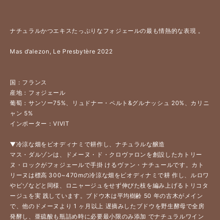
ナチュラルかつエキスたっぷりなフォジェールの最も情熱的な表現 。
Mas d’alezon, Le Presbytère 2022 
国：フランス
産地：フォジェール
葡萄：サンソー75%、リュドナー・ペルト&グルナッシュ 20%、カリニ
ャン 5% 
インポーター：VIVIT
▼冷涼な畑をビオディナミで耕作し、ナチュラルな醸造 
マス・ダルゾンは、ドメーヌ・ド・クロヴァロンを創設したカトリー
ヌ・ロックがフォジェールで手掛 けるヴァン・ナチュールです。カト
リーヌは標高 300~470mの冷涼な畑をビオディナミで耕 作し、ルロワ
やビゾなどと同様、ロニャージュをせず伸びた枝を編み上げるトリコタ
ージュを実 践しています。ブドウ木は平均樹齢 50 年の古木がメイン
で、他のドメーヌより 1 ヶ月以上 遅摘みしたブドウを野生酵母で全房
発酵し、亜硫酸も瓶詰め時に必要最小限のみ添加 でナチュラルワイン