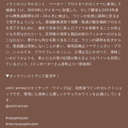
ィナミのコンサルタント、ペーター・プロクターのセミナーに参加して
感銘をうけ、2003年にデメターに加盟した。そして醸造も2003年産
から樽熟成期間を20～24ヵ月に伸ばし、ワインが自然に調和に至るま
で見守るようになった。亜硫酸無添加で発酵・熟成の微生物的プロセス
を完了するために、健全で生命力に富んだブドウを収穫することが何よ
りも大切なのだという。圧搾後の清澄も瓶詰め前のフィルターがけもお
こなわない。果汁から何かを取り去ることは、ワインの調和を乱すから
だ。亜硫酸は添加しないことが多い。栽培品種はソーヴィニヨン・ブラ
ン、シャルドネ、ブラウフレンキッシュ。土壌は主にオポーク。美味し
いかどうかよりも、飲んだ人の昔の記憶が蘇えるようなワインを目指し
ているという。(インポーターさん資料より一部抜粋) 
▼オンラインストアにて販売中！
xotic wines(エキゾチック・ワインズ)は、自然派ワインのセレクトショ
ップです。環境にも身体にも優しいナチュラルワインをお届けしていま
す。
@xoticwines
#seppmuster
#mariaseppmuster