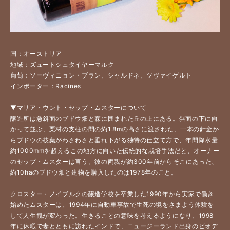
国：オーストリア
地域：ズュートシュタイヤーマルク
葡萄：ソーヴィニョン・ブラン、シャルドネ、ツヴァイゲルト
インポーター：Racines
▼マリア・ウント・セップ・ムスターについて
醸造所は急斜面のブドウ畑と森に囲まれた丘の上にある。斜面の下に向
かって並ぶ、栗材の支柱の間の約1.8mの高さに渡された、一本の針金か
らブドウの枝葉がわさわさと垂れ下がる独特の仕立て方で、年間降水量
約1000mmを超えるこの地方に向いた伝統的な栽培手法だと、オーナー
のセップ・ムスターは言う。彼の両親が約300年前からそこにあった、
約10haのブドウ畑と建物を購入したのは1978年のこと。
クロスター・ノイブルクの醸造学校を卒業した1990年から実家で働き
始めたムスターは、1994年に自動車事故で生死の境をさまよう体験を
して人生観が変わった。生きることの意味を考えるようになり、1998
年に休暇で妻とともに訪れたインドで、ニュージーランド出身のビオデ