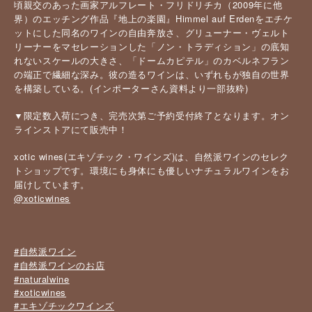
頃親交のあった画家アルフレート・フリドリチカ（2009年に他
界）のエッチング作品『地上の楽園』Himmel auf Erdenをエチケ
ットにした同名のワインの自由奔放さ、グリューナー・ヴェルト
リーナーをマセレーションした「ノン・トラディション」の底知
れないスケールの大きさ、「ドームカピテル」のカベルネフラン
の端正で繊細な深み。彼の造るワインは、いずれもが独自の世界
を構築している。(インポーターさん資料より一部抜粋)
▼限定数入荷につき、完売次第ご予約受付終了となります。オン
ラインストアにて販売中！
xotic wines(エキゾチック・ワインズ)は、自然派ワインのセレク
トショップです。環境にも身体にも優しいナチュラルワインをお
届けしています。
@xoticwines
#自然派ワイン
#自然派ワインのお店
#naturalwine
#xoticwines
#エキゾチックワインズ